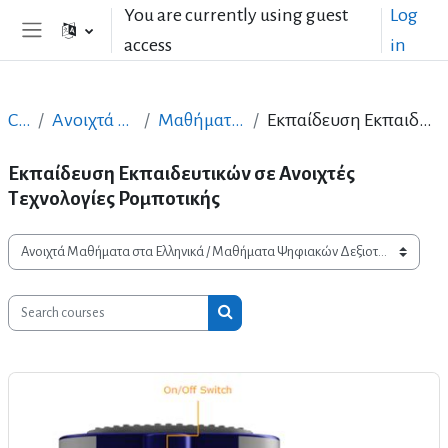
Skip to main content
You are currently using guest
Log
access
in
Side panel
Courses
Ανοιχτά Μαθήματα στα Ελληνικά
Μαθήματα Ψηφιακών Δεξιοτήτων
Εκπαίδευση Εκπαιδευτικών σε Ανοιχτές Τεχνολογίες Ρομποτικής
Εκπαίδευση Εκπαιδευτικών σε Ανοιχτές
Τεχνολογίες Ρομποτικής
Course categories
Search courses
Search courses