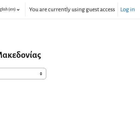
You are currently using guest access
Log in
lish ‎(en)‎
Μακεδονίας