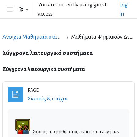
Skip to main content
You are currently using guest
Log
access
in
Side panel
Ανοιχτά Μαθήματα στα Ελληνικά
Μαθήματα Ψηφιακών Δεξιοτήτων
Σύγχρονα λειτουργικά συστήματα
Topic outline
Σύγχρονα λειτουργικά συστήματα
PAGE
Page
Σκοπός & στόχοι
Σκοπός του μαθήματος είναι η εισαγωγή των