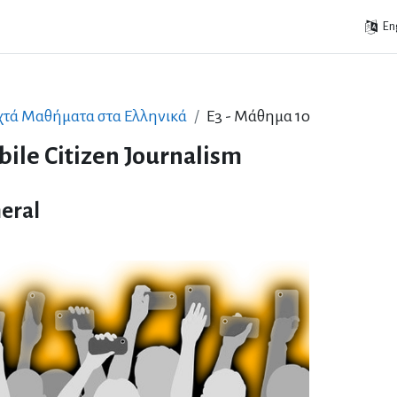
Eng
χτά Μαθήματα στα Ελληνικά
Ε3 - Μάθημα 1ο
ile Citizen Journalism
ic outline
eral