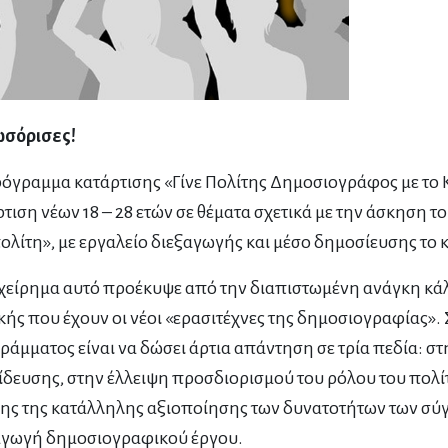
σόρισες!
όγραμμα κατάρτισης «Γίνε Πολίτης Δημοσιογράφος με το Κ
τιση νέων 18 – 28 ετών σε θέματα σχετικά με την άσκηση
ολίτη», με εργαλείο διεξαγωγής και μέσο δημοσίευσης το 
γχείρημα αυτό προέκυψε από την διαπιστωμένη ανάγκη κά
κής που έχουν οι νέοι «ερασιτέχνες της δημοσιογραφίας». 
άμματος είναι να δώσει άρτια απάντηση σε τρία πεδία: σ
ίδευσης, στην έλλειψη προσδιορισμού του ρόλου του πολ
ης της κατάλληλης αξιοποίησης των δυνατοτήτων των σύ
γωγή δημοσιογραφικού έργου.