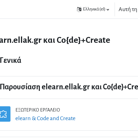
Αυτή τη
Ελληνικά ‎(el)‎
arn.ellak.gr και Co{de}+Create
ιγραφή θέματος
Γενικά
Παρουσίαση elearn.ellak.gr και Co{de}+Cr
ΕΞΩΤΕΡΙΚΌ ΕΡΓΑΛΕΊΟ
Εξωτερικό εργαλείο
elearn & Code and Create