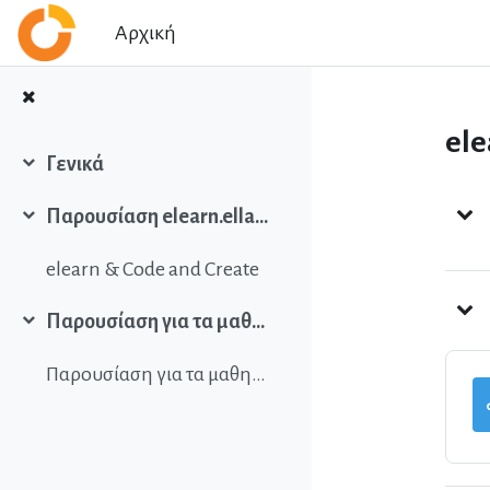
Μετάβαση στο κεντρικό περιεχόμενο
Αρχική
ele
Γενικά
Σύμπτυξη
Περ
Παρουσίαση elearn.ellak.gr και Co{de}+Create
Σύμπτυξη
elearn & Code and Create
Παρουσίαση για τα μαθηματικά στο moodle
Σύμπτυξη
Παρουσίαση για τα μαθηματικά στο moodle στο Slidewiki