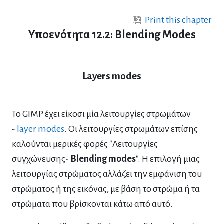
Skip to main content
Print this chapter
Υποενότητα 12.2: Blending Modes
Layers modes
Το GIMP έχει είκοσι μία λειτουργίες στρωμάτων
-
layer modes
. Οι λειτουργίες στρωμάτων επίσης
καλούνται μερικές φορές "Λειτουργίες
συγχώνευσης-
Blending modes
". Η επιλογή μιας
λειτουργίας στρώματος αλλάζει την εμφάνιση του
στρώματος ή της εικόνας, με βάση το στρώμα ή τα
στρώματα που βρίσκονται κάτω από αυτό.