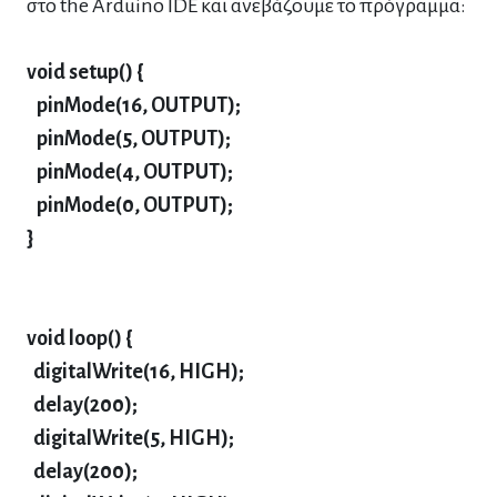
στο the Arduino IDE και ανεβάζουμε το πρόγραμμα:
void setup() {
pinMode(16, OUTPUT);
pinMode(5, OUTPUT);
pinMode(4, OUTPUT);
pinMode(0, OUTPUT);
}
void loop() {
digitalWrite(16, HIGH);
delay(200);
digitalWrite(5, HIGH);
delay(200);