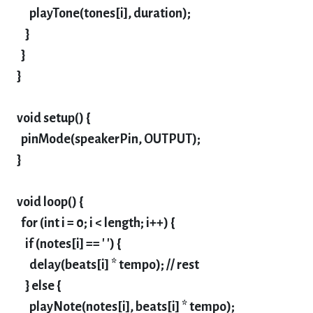
playTone(tones[i], duration);
}
}
}
void setup() {
pinMode(speakerPin, OUTPUT);
}
void loop() {
for (int i = 0; i < length; i++) {
if (notes[i] == ' ') {
delay(beats[i] * tempo); // rest
} else {
playNote(notes[i], beats[i] * tempo);