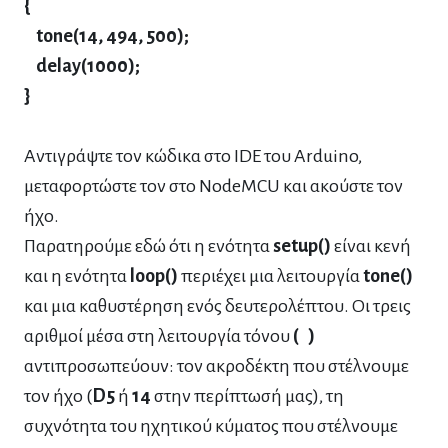
{
tone(14, 494, 500);
delay(1000);
}
Αντιγράψτε τον κώδικα στο IDE του Arduino,
μεταφορτώστε τον στο NodeMCU και ακούστε τον
ήχο.
Παρατηρούμε εδώ ότι η ενότητα
setup()
είναι κενή
και η ενότητα
loop()
περιέχει μια λειτουργία
tone()
και μια καθυστέρηση ενός δευτερολέπτου. Οι τρεις
αριθμοί μέσα στη λειτουργία τόνου
( )
αντιπροσωπεύουν: τον ακροδέκτη που στέλνουμε
τον ήχο (
D5
ή
14
στην περίπτωσή μας), τη
συχνότητα του ηχητικού κύματος που στέλνουμε