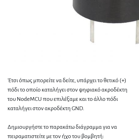
Έτσι όπως μπορείτε να δείτε, υπάρχει το θετικό (+)
πόδι το οποίο καταλήγει στον ψηφιακό ακροδέκτη
του NodeMCU που επιλέξαμε και το άλλο πόδι
καταλήγει στον ακροδέκτη GND.
Δημιουργήστε το παρακάτω διάγραμμα για να
πειραματιστείτε με τον ήχο του βομβητή: