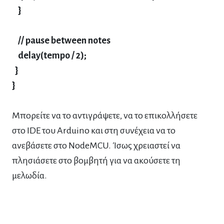
}
// pause between notes
delay(tempo / 2);
}
}
Μπορείτε να το αντιγράψετε, να το επικολλήσετε
στο IDE του Arduino και στη συνέχεια να το
ανεβάσετε στο NodeMCU.
Ίσως χρειαστεί να
πλησιάσετε στο βομβητή για να ακούσετε τη
μελωδία.