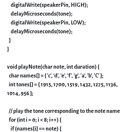
digitalWrite(speakerPin, HIGH);
delayMicroseconds(tone);
digitalWrite(speakerPin, LOW);
delayMicroseconds(tone);
}
}
void playNote(char note, int duration) {
char names[] = { 'c', 'd', 'e', 'f', 'g', 'a', 'b', 'C' };
int tones[] = { 1915, 1700, 1519, 1432, 1275, 1136,
1014, 956 };
// play the tone corresponding to the note name
for (int i = 0; i < 8; i++) {
if (names[i] == note) {