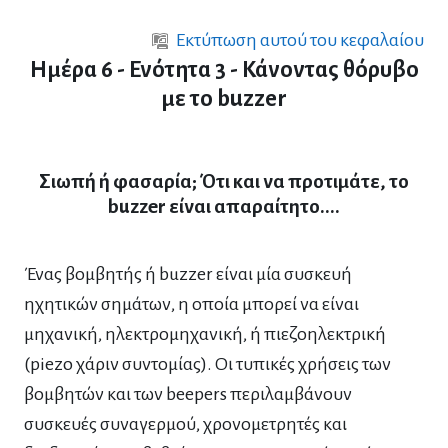
Μετάβαση στο κεντρικό περιεχόμενο
Εκτύπωση αυτού του κεφαλαίου
Ημέρα 6 - Ενότητα 3 - Κάνοντας θόρυβο
με το buzzer
Σιωπή ή φασαρία; Ότι και να προτιμάτε, το
buzzer είναι απαραίτητο....
Ένας βομβητής ή buzzer είναι μία συσκευή
ηχητικών σημάτων, η οποία μπορεί να είναι
μηχανική, ηλεκτρομηχανική, ή πιεζοηλεκτρική
(piezo χάριν συντομίας). Οι τυπικές χρήσεις των
βομβητών και των beepers περιλαμβάνουν
συσκευές συναγερμού, χρονομετρητές και