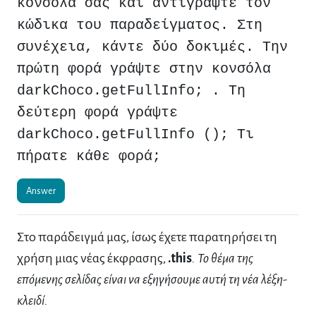
κονσόλα σας και αντιγράψτε τον
κώδικα του παραδείγματος. Στη
συνέχεια, κάντε δύο δοκιμές. Την
πρώτη φορά γράψτε στην κονσόλα
darkChoco.getFullInfo; . Τη
δεύτερη φορά γράψτε
darkChoco.getFullInfo (); Τι
πήρατε κάθε φορά;
Answer
Στο παράδειγμά μας, ίσως έχετε παρατηρήσει τη
χρήση μιας νέας έκφρασης,
.this
. Το θέμα της
επόμενης σελίδας είναι να εξηγήσουμε αυτή τη νέα λέξη-
κλειδί.