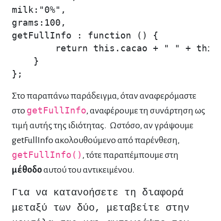
milk:"0%",

grams:100,

getFullInfo : function () {

        return this.cacao + " " + this.
    }

};
Στο παραπάνω παράδειγμα, όταν αναφερόμαστε
στο
getFullInfo
, αναφέρουμε τη συνάρτηση ως
τιμή αυτής της ιδιότητας. Ωστόσο, αν γράψουμε
getFullInfo ακολουθούμενo από παρένθεση,
getFullInfo()
, τότε παραπέμπουμε στη
μέθοδο
αυτού του αντικειμένου.
Για να κατανοήσετε τη διαφορά
μεταξύ των δύο, μεταβείτε στην