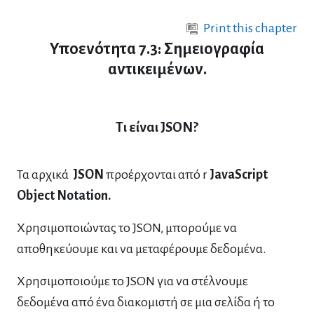
Skip to main content
Print this chapter
Υποενότητα 7.3: Σημειογραφία
αντικειμένων.
Τι είναι JSON?
Τα αρχικά
JSON
προέρχονται από r
JavaScript
Object Notation.
Χρησιμοποιώντας το JSON, μπορούμε να
αποθηκεύουμε και να μεταφέρουμε δεδομένα.
Χρησιμοποιούμε το JSON για να στέλνουμε
δεδομένα από ένα διακομιστή σε μια σελίδα ή το