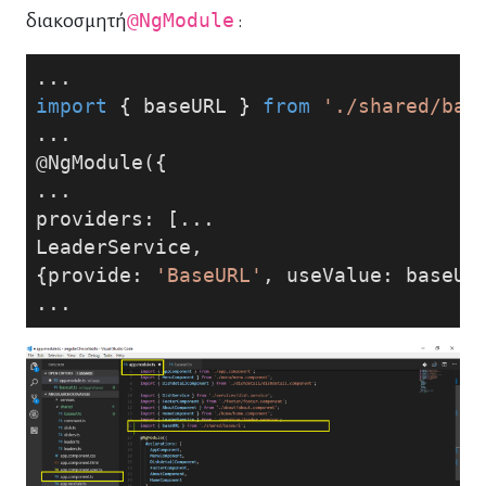
διακοσμητή
@NgModule
:
...
import
 { baseURL } 
from
'./shared/bas
...
@NgModule({
...
providers: [...
LeaderService,
{provide: 
'BaseURL'
, useValue: baseUR
...