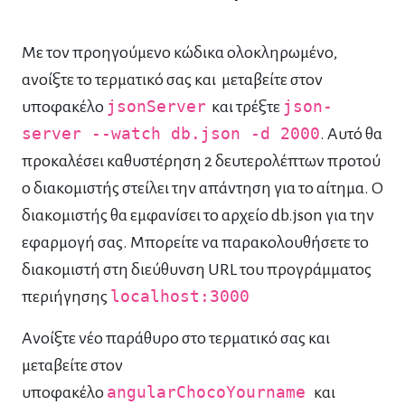
Με τον προηγούμενο κώδικα ολοκληρωμένο,
ανοίξτε το τερματικό σας και μεταβείτε στον
υποφακέλο
jsonServer
και τρέξτε
json-
server --watch db.json -d 2000
. Αυτό θα
προκαλέσει καθυστέρηση 2 δευτερολέπτων προτού
ο διακομιστής στείλει την απάντηση για το αίτημα. Ο
διακομιστής θα εμφανίσει το αρχείο db.json για την
εφαρμογή σας. Μπορείτε να παρακολουθήσετε το
διακομιστή στη διεύθυνση URL του προγράμματος
περιήγησης
localhost:3000
Ανοίξτε νέο παράθυρο στο τερματικό σας και
μεταβείτε στον
υποφακέλο
angularChocoYourname
και