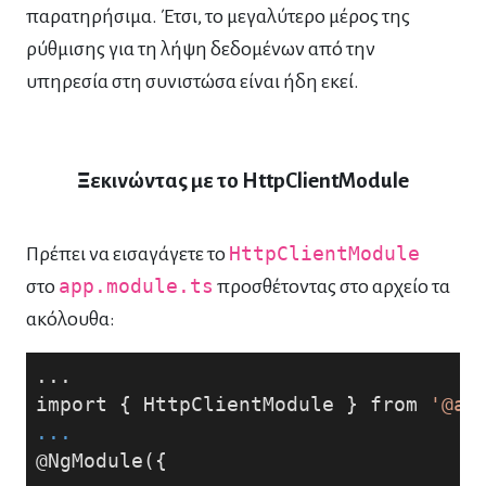
παρατηρήσιμα. Έτσι, το μεγαλύτερο μέρος της
ρύθμισης για τη λήψη δεδομένων από την
υπηρεσία στη συνιστώσα είναι ήδη εκεί.
Ξεκινώντας με το HttpClientModule
Πρέπει να εισαγάγετε το
HttpClientModule
στο
app.module.ts
προσθέτοντας στο αρχείο τα
ακόλουθα:
...
import { HttpClientModule } from 
'@an
...
@NgModule({