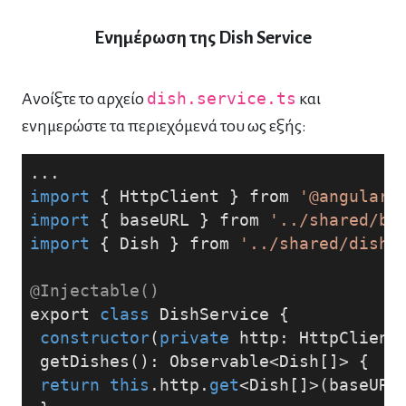
Ενημέρωση της Dish Service
Ανοίξτε το αρχείο
dish.service.ts
και
ενημερώστε τα περιεχόμενά του ως εξής:
...
import
 { HttpClient } from 
'@angular/
import
 { baseURL } from 
'../shared/ba
import
 { Dish } from 
'../shared/dish'
@Injectable()
export 
class
DishService
{
constructor
(
private
 http: HttpClient
 getDishes(): Observable<Dish[]> {
return
this
.http.
get
<Dish[]>(baseURL