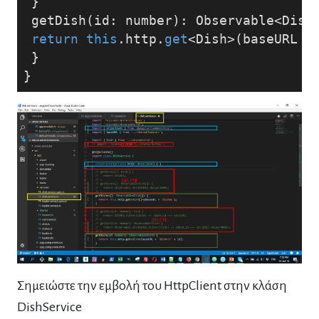
 }
 getDish(id: number): Observable<Dish
return
this
.http.
get
<Dish>(baseURL +
 }
}
Σημειώστε την εμβολή του HttpClient στην κλάση
DishService