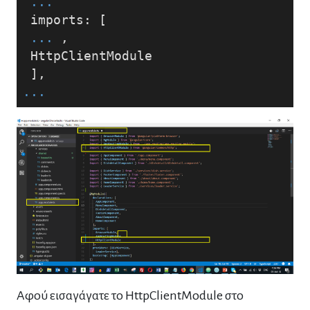
...
 imports: [
...
 , 
 HttpClientModule
 ],
...
Αφού εισαγάγατε το HttpClientModule στο