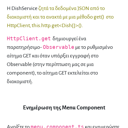
Η DishService
ζητά τα δεδομένα JSON από το
διακομιστή και τα ανακτά με μια μέθοδο get() στο
HttpClient, this.http.get<Dish[]>().
HttpClient.get
δημιουργεί ένα
παρατηρήσιμο-
Observable
με το ρυθμισμένο
αίτημα GET και όταν υπάρξει εγγραφή στο
Observable (στην περίπτωση μας σε μια
component), το αίτημα GET εκτελείται στο
διακομιστή.
Ενημέρωση της Menu Component
Ανοίξτε το
menu.component.ts
και ενημερώστε