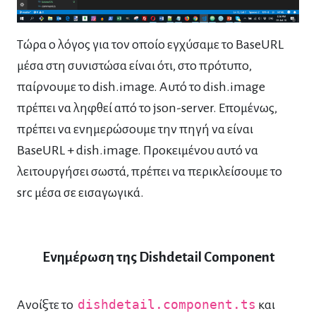
Τώρα ο λόγος για τον οποίο εγχύσαμε το BaseURL
μέσα στη συνιστώσα είναι ότι, στο πρότυπο,
παίρνουμε το dish.image. Αυτό το dish.image
πρέπει να ληφθεί από το json-server. Επομένως,
πρέπει να ενημερώσουμε την πηγή να είναι
BaseURL + dish.image. Προκειμένου αυτό να
λειτουργήσει σωστά, πρέπει να περικλείσουμε το
src μέσα σε εισαγωγικά.
Ενημέρωση της Dishdetail Component
Ανοίξτε το
dishdetail.component.ts
και