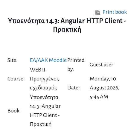
Skip to main content
Print book
Υποενότητα 14.3: Angular HTTP Client -
Πρακτική
Site:
ΕΛ/ΛΑΚ Moodle
Printed
Guest user
by:
WEB II -
Course:
Προηγμένος
Monday, 10
σχεδιασμός
Date:
August 2026,
5:45 AM
Υποενότητα
14.3: Angular
Book:
HTTP Client -
Πρακτική