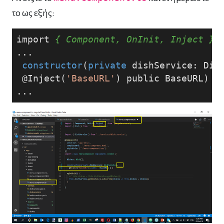
το ως εξής:
import 
{ Component, OnInit, Inject }
 
...
constructor
(
private
 dishService: Dis
 @Inject(
'BaseURL'
)
public
BaseURL
) 
{
...