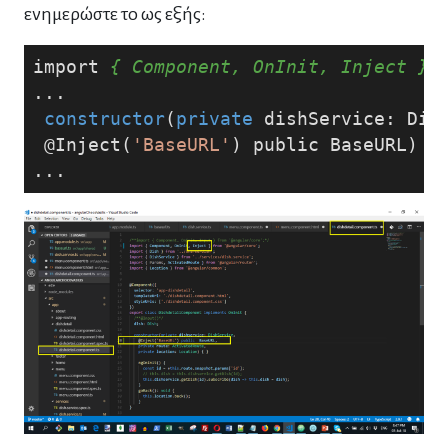
ενημερώστε το ως εξής:
import 
{ Component, OnInit, Inject }
 
...
constructor
(
private
 dishService: Dis
 @Inject(
'BaseURL'
)
public
BaseURL
) 
{
...