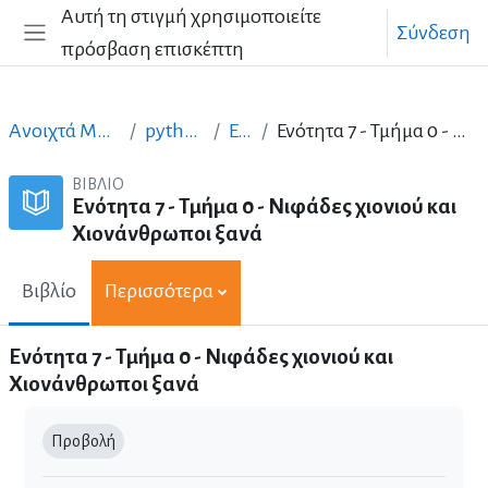
Μετάβαση στο κεντρικό περιεχόμενο
Αυτή τη στιγμή χρησιμοποιείτε
Σύνδεση
πρόσβαση επισκέπτη
Πλευρικός πίνακας
Ανοιχτά Μαθήματα στα Ελληνικά
python_ellak_greek
Ενότητα 7
Ενότητα 7 - Τμήμα 0 - Νιφάδες χιονιού και Χιονάνθρωποι ξανά
ΒΙΒΛΊΟ
Ενότητα 7 - Τμήμα 0 - Νιφάδες χιονιού και
Χιονάνθρωποι ξανά
Βιβλίο
Περισσότερα
Ενότητα 7 - Τμήμα 0 - Νιφάδες χιονιού και
Χιονάνθρωποι ξανά
Απαιτήσεις ολοκλήρωσης
Προβολή