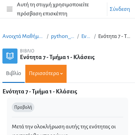
Μετάβαση στο κεντρικό περιεχόμενο
Αυτή τη στιγμή χρησιμοποιείτε
Σύνδεση
πρόσβαση επισκέπτη
Πλευρικός πίνακας
Ανοιχτά Μαθήματα στα Ελληνικά
python_ellak_greek
Ενότητα 7
Ενότητα 7 - Τμήμα 1 - Κλάσεις
ΒΙΒΛΊΟ
Ενότητα 7 - Τμήμα 1 - Κλάσεις
Βιβλίο
Περισσότερα
Ενότητα 7 - Τμήμα 1 - Κλάσεις
Απαιτήσεις ολοκλήρωσης
Προβολή
Μετά την ολοκλήρωση αυτής της ενότητας οι