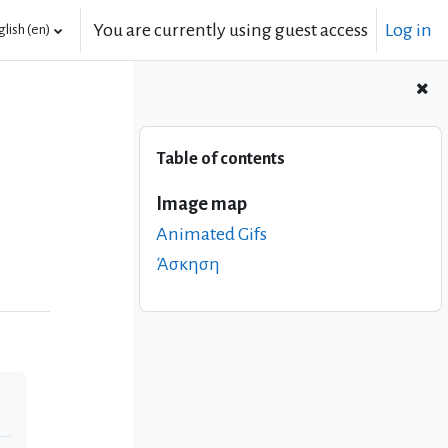
You are currently using guest access
Log in
lish ‎(en)‎
Skip Table of contents
Table of contents
Image map
Animated Gifs
Άσκηση