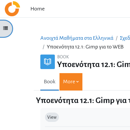
Skip to main content
Home
Open course index
Ανοιχτά Μαθήματα στα Ελληνικά
Σχε
Υποενότητα 12.1: Gimp για το WEB
BOOK
Υποενότητα 12.1: Gi
Book
More
Υποενότητα 12.1: Gimp για
Completion requirements
View