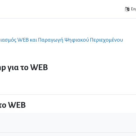
Eng
διασμός WEB και Παραγωγή Ψηφιακού Περιεχομένου
mp για το WEB
 το WEB