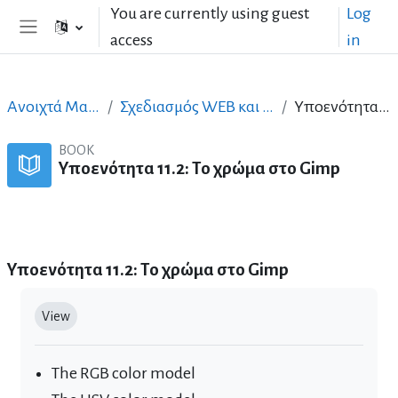
Skip to main content
You are currently using guest
Log
access
in
Side panel
Ανοιχτά Μαθήματα στα Ελληνικά
Σχεδιασμός WEB και Παραγωγή Ψηφιακού Περιεχομένου
Υποενότητα 11.2: Το χρώμα στο Gimp
BOOK
Υποενότητα 11.2: Το χρώμα στο Gimp
Book
Print book
Print this chapter
Υποενότητα 11.2: Το χρώμα στο Gimp
Completion requirements
View
The RGB color model