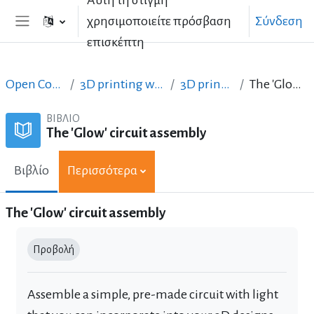
Αυτή τη στιγμή
Μετάβαση στο κεντρικό περιεχόμενο
χρησιμοποιείτε πρόσβαση
Σύνδεση
Πλευρικός πίνακας
επισκέπτη
Open Courses in English
3D printing with circuits and Arduino
3D printing with circuits
The 'Glow' circuit assembly
ΒΙΒΛΊΟ
The 'Glow' circuit assembly
Βιβλίο
Περισσότερα
The 'Glow' circuit assembly
Απαιτήσεις ολοκλήρωσης
Προβολή
Assemble a simple, pre-made circuit with light