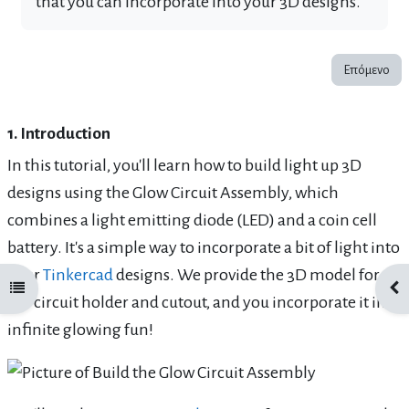
that you can incorporate into your 3D designs.
Επόμενο
1. Introduction
In this tutorial, you'll learn how to build light up 3D
designs using the Glow Circuit Assembly, which
combines a light emitting diode (LED) and a coin cell
battery. It's a simple way to incorporate a bit of light into
your
Tinkercad
designs. We provide the 3D model for
Άνοιγμα ευρετηρίου μαθήματος
Άνο
the circuit holder and cutout, and you incorporate it into
infinite glowing fun!