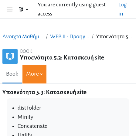
Skip to main content
You are currently using guest
Log
access
in
Side panel
Ανοιχτά Μαθήματα στα Ελληνικά
WEB II - Προηγμένος σχεδιασμός
Υποενότητα 5.3: Κατασκευή site
BOOK
Υποενότητα 5.3: Κατασκευή site
Book
More
Υποενότητα 5.3: Κατασκευή site
dist folder
Minify
Concatenate
Uglify