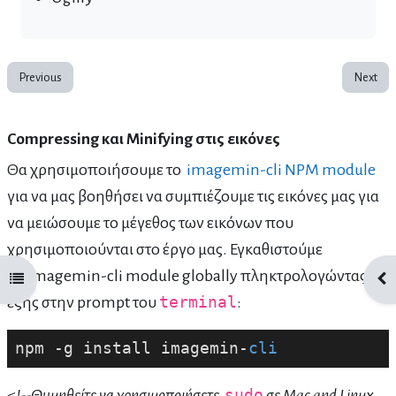
Previous
Next
Compressing και Minifying στις εικόνες
Θα χρησιμοποιήσουμε το
imagemin-cli NPM module
για να μας βοηθήσει να συμπιέζουμε τις εικόνες μας για
να μειώσουμε το μέγεθος των εικόνων που
χρησιμοποιούνται στο έργο μας. Εγκαθιστούμε
το imagemin-cli module globally πληκτρολογώντας τα
Open course index
Ope
εξής στην prompt του
terminal
:
npm -g install imagemin-
cli
<!--Θυμηθείτε να χρησιμοποιήσετε
sudo
σε Mac and Linux,