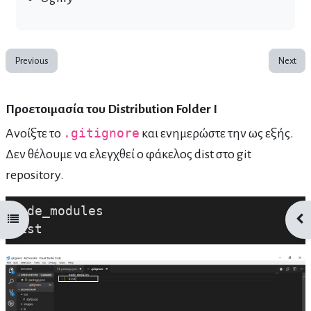
Previous
Next
Προετοιμασία του Distribution Folder I
Ανοίξτε το
.gitignore
και ενημερώστε την ως εξής.
Δεν θέλουμε να ελεγχθεί ο φάκελος dist στο git
repository.
node_modules
Open course index
Ope
dist