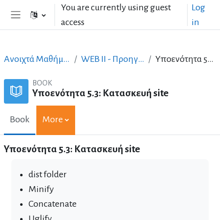
Skip to main content
You are currently using guest
Log
access
in
Side panel
Ανοιχτά Μαθήματα στα Ελληνικά
WEB II - Προηγμένος σχεδιασμός
Υποενότητα 5.3: Κατασκευή site
BOOK
Υποενότητα 5.3: Κατασκευή site
Book
More
Υποενότητα 5.3: Κατασκευή site
dist folder
Minify
Concatenate
Uglify