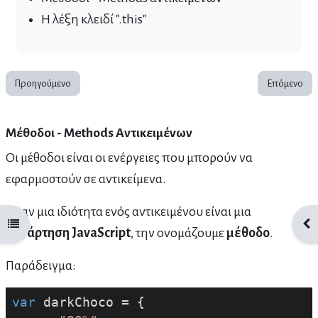
Η λέξη κλειδί ".this"
Προηγούμενο
Επόμενο
Μέθοδοι - Methods Αντικειμένων
Οι μέθοδοι είναι οι ενέργειες που μπορούν να
εφαρμοστούν σε αντικείμενα.
Όταν μια ιδιότητα ενός αντικειμένου είναι μια
Άνοιγμα ευρετηρίου μαθήματος
Άνο
συνάρτηση JavaScript
, την ονομάζουμε
μέθοδο
.
Παράδειγμα:
var
 darkChoco = {
