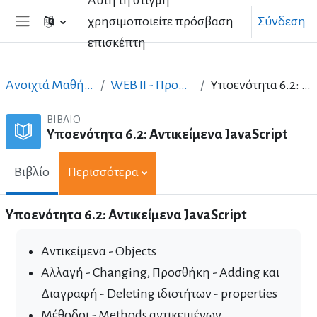
Αυτή τη στιγμή
Μετάβαση στο κεντρικό περιεχόμενο
χρησιμοποιείτε πρόσβαση
Σύνδεση
Πλευρικός πίνακας
επισκέπτη
Ανοιχτά Μαθήματα στα Ελληνικά
WEB II - Προηγμένος σχεδιασμός
Υποενότητα 6.2: Αντικείμενα JavaScript
ΒΙΒΛΊΟ
Υποενότητα 6.2: Αντικείμενα JavaScript
Βιβλίο
Περισσότερα
Υποενότητα 6.2: Αντικείμενα JavaScript
Αντικείμενα - Objects
Αλλαγή - Changing, Προσθήκη - Adding και
Διαγραφή - Deleting ιδιοτήτων - properties
Μέθοδοι - Methods αντικειμένων