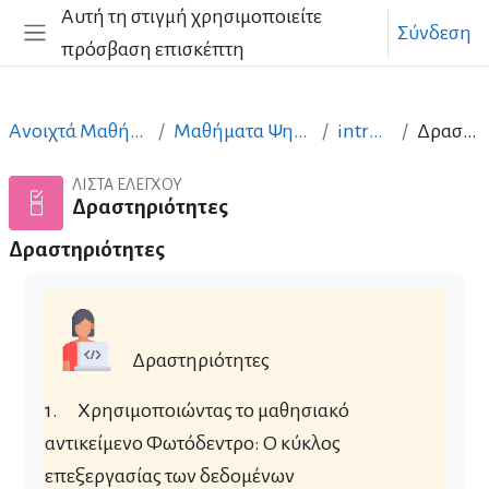
Μετάβαση στο κεντρικό περιεχόμενο
Αυτή τη στιγμή χρησιμοποιείτε
Σύνδεση
πρόσβαση επισκέπτη
Πλευρικός πίνακας
Ανοιχτά Μαθήματα στα Ελληνικά
Μαθήματα Ψηφιακών Δεξιοτήτων
intro-pli-open
Δραστηριότητες
ΛΊΣΤΑ ΕΛΈΓΧΟΥ
Δραστηριότητες
Δραστηριότητες
Δραστηριότητες
1.
Χρησιμοποιώντας το μαθησιακό
αντικείμενο Φωτόδεντρο: Ο κύκλος
επεξεργασίας των δεδομένων