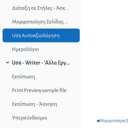
Διάταξη σε Στήλες - Άσκηση
Μορφοποίηση Σελίδας Quiz
U05 Αυτοαξιολόγηση
Ημερολόγιο
U06 - Writer - 'Αλλα Εργαλεία
Σύμπτυξη
Εκτύπωση
Print Preview sample file
Εκτύπωση - Άσκηση
Υπερσύνδεσμοι
◀︎ Μορφοποίηση Σ