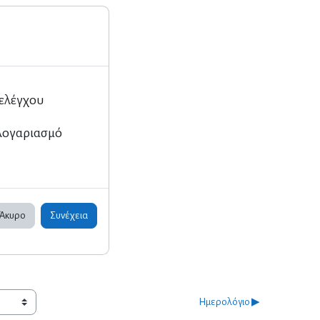
 ελέγχου
 λογαριασμό
Άκυρο
Συνέχεια
Ημερολόγιο ▶︎