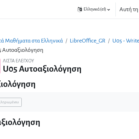
Αυτή τη
Ελληνικά ‎(el)‎
τά Μαθήματα στα Ελληνικά
LibreOffice_GR
U05 - Writ
5 Αυτοαξιολόγηση
ΛΊΣΤΑ ΕΛΈΓΧΟΥ
U05 Αυτοαξιολόγηση
ξιολόγηση
ολοκλήρωσης
οκληρωμένου
αξιολόγηση