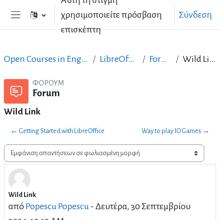
Αυτή τη στιγμή
Μετάβαση στο κεντρικό περιεχόμενο
χρησιμοποιείτε πρόσβαση
Σύνδεση
Πλευρικός πίνακας
επισκέπτη
Open Courses in English
LibreOffice
Forum
Wild Link
ΦΌΡΟΥΜ
Forum
Wild Link
← Getting Started with LibreOffice
Way to play IO Games →
Λειτουργία εμφάνισης
Wild Link
Αριθμός απαντήσεων: 2
από
Popescu Popescu
-
Δευτέρα, 30 Σεπτεμβρίου