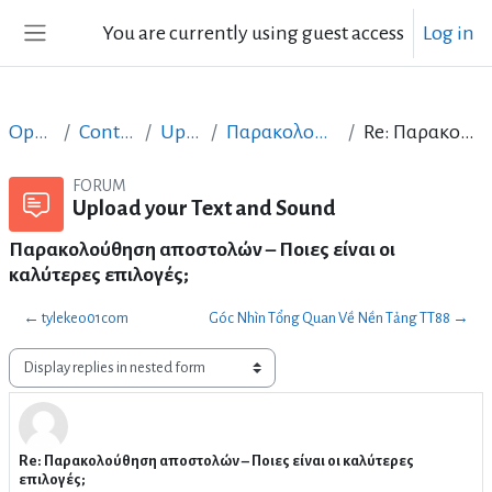
Skip to main content
You are currently using guest access
Log in
Side panel
Open Courses in English
Content Creation course - June 2017
Upload your Text and Sound
Παρακολούθηση αποστολών – Ποιες είναι οι καλύτερες επιλογές;
Re: Παρακολούθηση αποστολών – Ποιες είναι οι καλύτερες επιλογές;
FORUM
Upload your Text and Sound
Παρακολούθηση αποστολών – Ποιες είναι οι
καλύτερες επιλογές;
← tylekeo01com
Góc Nhìn Tổng Quan Về Nền Tảng TT88 →
Display mode
Re: Παρακολούθηση αποστολών – Ποιες είναι οι καλύτερες
Number of replies: 0
επιλογές;