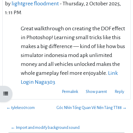
by
lightgree floodment
-
Thursday, 2 October 2025,
1:11 PM
Great walkthrough on creating the DOF effect
in Photoshop! Learning small tricks like this
makes a big difference — kind of like how bus
simulator indonesia mod apk unlimited
money and all vehicles unlocked makes the
whole gameplay feel more enjoyable.
Link
Login Naga303
Permalink
Show parent
Reply
Open course index
← tylekeo01com
Góc Nhìn Tổng Quan Về Nền Tảng TT88 →
← Import and modify background sound 