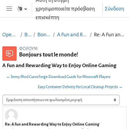
Αυτή τη στιγμή
Μετάβαση στο κεντρικό περιεχόμενο
χρησιμοποιείτε πρόσβαση
Σύνδεση
Πλευρικός πίνακας
επισκέπτη
Open Courses in English
Basic ICT Skills
Bonjours tout le monde!
A Fun and Rewarding Way to Enjoy Online Gaming
Re: A Fun and Rewarding Way to Enjoy Online Gaming
ΦΌΡΟΥΜ
Bonjours tout le monde!
A Fun and Rewarding Way to Enjoy Online Gaming
← Jenny Mod CurseForge Download Guide for Minecraft Players
Easy Container Delivery for Local Cleanup Projects →
Λειτουργία εμφάνισης
Re: A Fun and Rewarding Way to Enjoy Online Gaming
Αριθμός απαντήσεων: 0