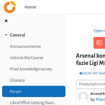
Skip to main content
Home
Open C
General
Collapse
Announcements
Arsenal ko
Intro to the Course
fazie Ligi 
Prior knowledge survey
◀︎ U4GM: ARC Raide
Glossary
Display mode
Forum
Arsenal k
Number 
by
Mayn
LibreOffice Getting Started Guide