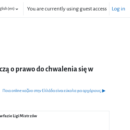
You are currently using guest access
Log in
lish ‎(en)‎
zą o prawo do chwalenia się w
Ποια online καζίνο στην Ελλάδα είναι εύκολα για αρχάριους; ▶︎
 fazie Ligi Mistrzów