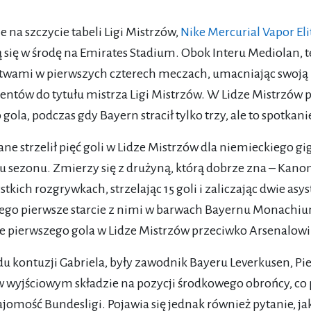
ie na szczycie tabeli Ligi Mistrzów,
Nike Mercurial Vapor Eli
 się w środę na Emirates Stadium. Obok Interu Mediolan, 
twami w pierwszych czterech meczach, umacniając swoją 
entów do tytułu mistrza Ligi Mistrzów. W Lidze Mistrzów pr
gola, podczas gdy Bayern stracił tylko trzy, ale to spotka
ne strzelił pięć goli w Lidze Mistrzów dla niemieckiego g
u sezonu. Zmierzy się z drużyną, którą dobrze zna – Kanon
tkich rozgrywkach, strzelając 15 goli i zaliczając dwie asy
jego pierwsze starcie z nimi w barwach Bayernu Monachiu
e pierwszego gola w Lidze Mistrzów przeciwko Arsenalow
u kontuzji Gabriela, były zawodnik Bayeru Leverkusen, Pie
w wyjściowym składzie na pozycji środkowego obrońcy, c
ajomość Bundesligi. Pojawia się jednak również pytanie, ja