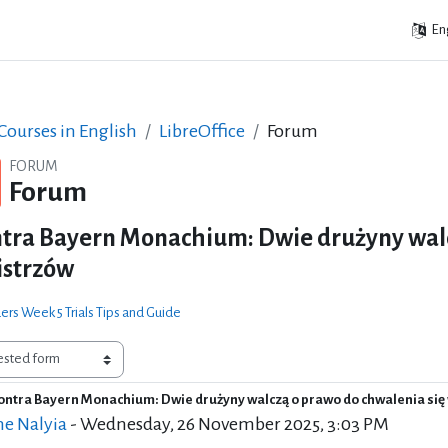
Eng
ourses in English
LibreOffice
Forum
FORUM
Forum
ntra Bayern Monachium: Dwie drużyny walc
Mistrzów
rs Week 5 Trials Tips and Guide
ontra Bayern Monachium: Dwie drużyny walczą o prawo do chwalenia się w
of replies: 0
e Nalyia
-
Wednesday, 26 November 2025, 3:03 PM