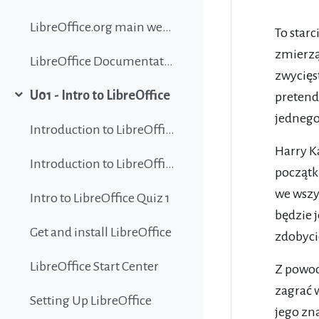
LibreOffice.org main website
To starc
zmierzą
LibreOffice Documentation
zwycięs
U01 - Intro to LibreOffice
pretend
Collapse
jednego 
Introduction to LibreOffice
Harry Ka
Introduction to LibreOffice
początk
we wszys
Intro to LibreOffice Quiz 1
będzie 
Get and install LibreOffice
zdobyci
LibreOffice Start Center
Z powod
zagrać 
Setting Up LibreOffice
jego zn