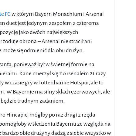
te FG
w którym Bayern Monachium i Arsenal
ten duet jest jedynym zespołem z czterema
pozycję jako dwóch największych
zoduje obrona – Arsenal nie stracił ani
nie może się odmienić dla obu drużyn.
iganta, ponieważ był w świetnej formie na
ierami. Kane mierzył się z Arsenalem 21 razy
sty w czasie gry w Tottenhamie Hotspur, ale to
m. W Bayernie ma silny skład rezerwowych, ale
i będzie trudnym zadaniem.
ro Hincapie, mógłby po raz drugi z rzędu
o pomogłoby w śledzeniu Bayernu ze względu na
k bardzo obie drużyny dadzą z siebie wszystko w