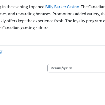
g in the evening I opened
Billy Barker Casino
. The Canadian
emes, and rewarding bonuses. Promotions added variety, t
kly offers kept the experience fresh. The loyalty program 
ed Canadian gaming culture.
店
Μεταπήδηση σε...