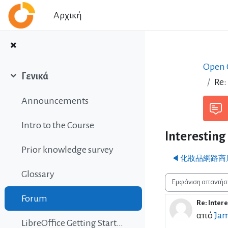
Μετάβαση στο κεντρικό περιεχόμενο
Αρχική
Open C
Γενικά
Re:
Σύμπτυξη
Announcements
Intro to the Course
Interesting
Prior knowledge survey
◀︎ 化妝品網路商
Glossary
Λειτουργία εμφάνισης
Forum
Re: Inter
Αριθμός
από
Jam
LibreOffice Getting Started Guide