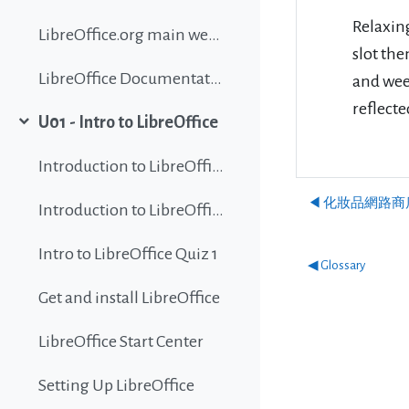
Relaxin
LibreOffice.org main website
slot th
LibreOffice Documentation
and wee
reflect
U01 - Intro to LibreOffice
Σύμπτυξη
Introduction to LibreOffice
◀︎ 化妝品網路商
Introduction to LibreOffice
Intro to LibreOffice Quiz 1
◀︎ Glossary
Get and install LibreOffice
LibreOffice Start Center
Setting Up LibreOffice