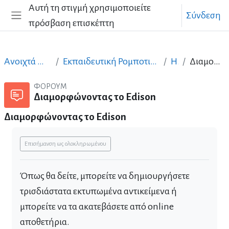
Μετάβαση στο κεντρικό περιεχόμενο
Αυτή τη στιγμή χρησιμοποιείτε
Σύνδεση
πρόσβαση επισκέπτη
Πλευρικός πίνακας
Ανοιχτά Μαθήματα στα Ελληνικά
Εκπαιδευτική Ρομποτική - 3D Εκτυπώσεις - Διαδίκτυο των Πραγμάτων
Ημέρα 4
Διαμορφώνοντας το Edison
ΦΌΡΟΥΜ
Διαμορφώνοντας το Edison
Διαμορφώνοντας το Edison
Απαιτήσεις ολοκλήρωσης
Επισήμανση ως ολοκληρωμένου
Όπως θα δείτε, μπορείτε να δημιουργήσετε
τρισδιάστατα εκτυπωμένα αντικείμενα ή
μπορείτε να τα ακατεβάσετε από online
αποθετήρια.