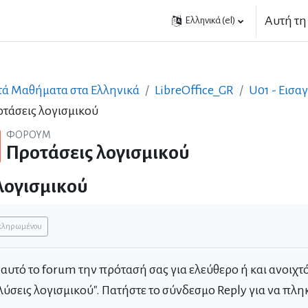
Αυτή τη
Ελληνικά ‎(el)‎
τά Μαθήματα στα Ελληνικά
LibreOffice_GR
U01 - Εισα
τάσεις λογισμικού
ΦΌΡΟΥΜ
Προτάσεις λογισμικού
λογισμικού
ολοκλήρωσης
οκληρωμένου
αυτό το forum την πρότασή σας για ελεύθερο ή και ανοιχτό
λύσεις λογισμικού". Πατήστε το σύνδεσμο Reply για να πλ