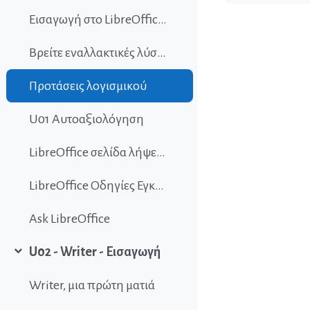
Εισαγωγή στο LibreOffice Quiz 2
Βρείτε εναλλακτικές λύσεις λογισμικού
Προτάσεις λογισμικού
U01 Αυτοαξιολόγηση
LibreOffice σελίδα λήψεων
LibreOffice Οδηγίες Εγκατάστασης
Ask LibreOffice
U02 - Writer - Εισαγωγή
Σύμπτυξη
Writer, μια πρώτη ματιά