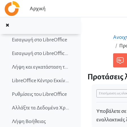
Μετάβαση στο κεντρικό περιεχόμενο
Αρχική
Ask LibreOffice
Εισαγωγή στο LibreOffice
Ανοιχ
Εισαγωγή στο LibreOffice
Προ
Εισαγωγή στο LibreOffice Quiz 1
Λήψη και εγκατάσταση του LibreOffice
Προτάσεις 
LibreOffice Κέντρο Εκκίνησης
Απαιτήσεις 
Ρυθμίσεις του LibreOffice
Επισήμανση ως ολ
Αλλάξτε τα Δεδομένα Χρήστη και τις Τοπικές ρυθμίσεις
Υποβάλετε σε 
εναλλακτικές 
Λήψη Βοήθειας