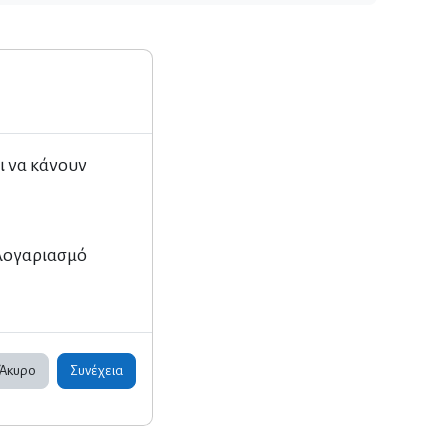
ι να κάνουν
 λογαριασμό
Άκυρο
Συνέχεια