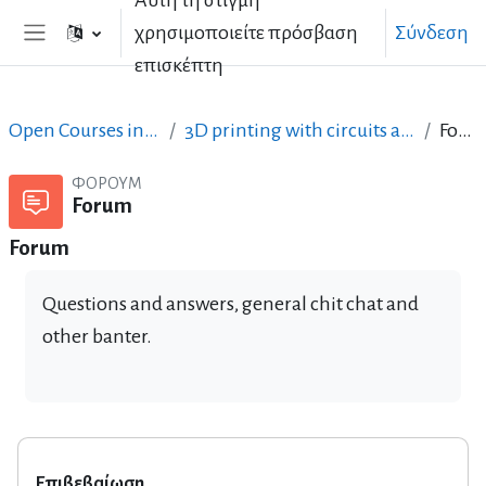
Αυτή τη στιγμή
Μετάβαση στο κεντρικό περιεχόμενο
χρησιμοποιείτε πρόσβαση
Σύνδεση
Πλευρικός πίνακας
επισκέπτη
Open Courses in English
3D printing with circuits and Arduino
Forum
ΦΌΡΟΥΜ
Forum
Forum
Questions and answers, general chit chat and
other banter.
Επιβεβαίωση