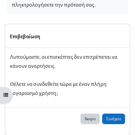
πληκτρολογήσετε την πρότασή σας.
Επιβεβαίωση
Λυπούμαστε, οι επισκέπτες δεν επιτρέπεται να
κάνουν αναρτήσεις.
Θέλετε να συνδεθείτε τώρα με έναν πλήρη
λογαριασμό χρήστη;
Άνοιγμα ευρετηρίου μαθήματος
Άκυρο
Συνέχεια