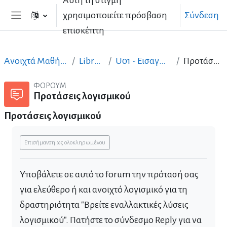
Αυτή τη στιγμή
Μετάβαση στο κεντρικό περιεχόμενο
χρησιμοποιείτε πρόσβαση
Σύνδεση
Πλευρικός πίνακας
επισκέπτη
Ανοιχτά Μαθήματα στα Ελληνικά
LibreOffice_GR
U01 - Εισαγωγή στο LibreOffice
Προτάσεις λογισμικού
ΦΌΡΟΥΜ
Προτάσεις λογισμικού
Προτάσεις λογισμικού
Απαιτήσεις ολοκλήρωσης
Επισήμανση ως ολοκληρωμένου
Υποβάλετε σε αυτό το forum την πρότασή σας
για ελεύθερο ή και ανοιχτό λογισμικό για τη
δραστηριότητα "Βρείτε εναλλακτικές λύσεις
λογισμικού". Πατήστε το σύνδεσμο Reply για να