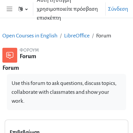
Αυτή τη στιγμή
Μετάβαση στο κεντρικό περιεχόμενο
χρησιμοποιείτε πρόσβαση
Σύνδεση
Πλευρικός πίνακας
επισκέπτη
Open Courses in English
LibreOffice
Forum
ΦΌΡΟΥΜ
Forum
Forum
Use this forum to ask questions, discuss topics,
collaborate with classmates and show your
work.
Επιβεβαίωση