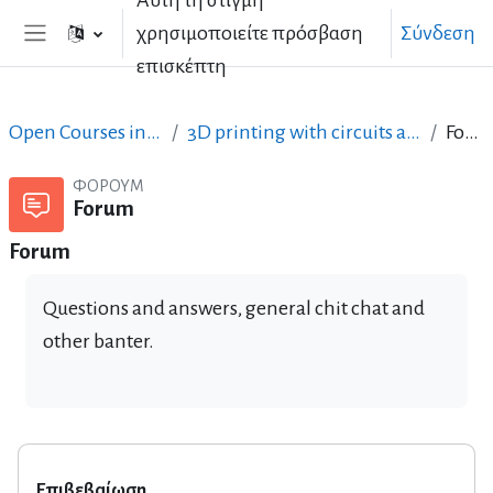
Αυτή τη στιγμή
Μετάβαση στο κεντρικό περιεχόμενο
χρησιμοποιείτε πρόσβαση
Σύνδεση
Πλευρικός πίνακας
επισκέπτη
Open Courses in English
3D printing with circuits and Arduino
Forum
ΦΌΡΟΥΜ
Forum
Forum
Questions and answers, general chit chat and
other banter.
Επιβεβαίωση