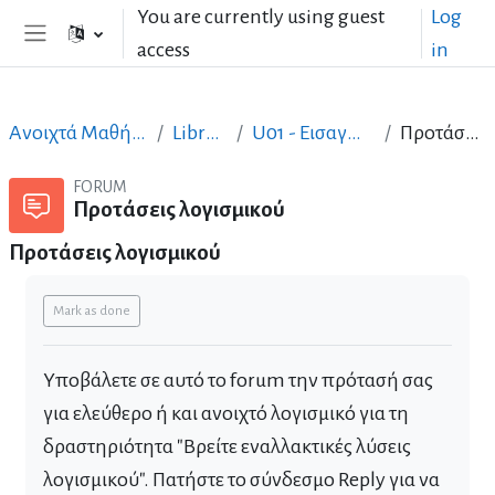
Skip to main content
You are currently using guest
Log
access
in
Side panel
Ανοιχτά Μαθήματα στα Ελληνικά
LibreOffice_GR
U01 - Εισαγωγή στο LibreOffice
Προτάσεις λογισμικού
FORUM
Προτάσεις λογισμικού
Προτάσεις λογισμικού
Completion requirements
Mark as done
Υποβάλετε σε αυτό το forum την πρότασή σας
για ελεύθερο ή και ανοιχτό λογισμικό για τη
δραστηριότητα "Βρείτε εναλλακτικές λύσεις
λογισμικού". Πατήστε το σύνδεσμο Reply για να