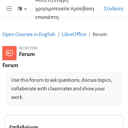
Αυτή τη στιγμή
Μετάβαση στο κεντρικό περιεχόμενο
χρησιμοποιείτε πρόσβαση
Σύνδεση
Πλευρικός πίνακας
επισκέπτη
Open Courses in English
LibreOffice
Forum
ΦΌΡΟΥΜ
Forum
Forum
Use this forum to ask questions, discuss topics,
collaborate with classmates and show your
work.
Επιβεβαίωση