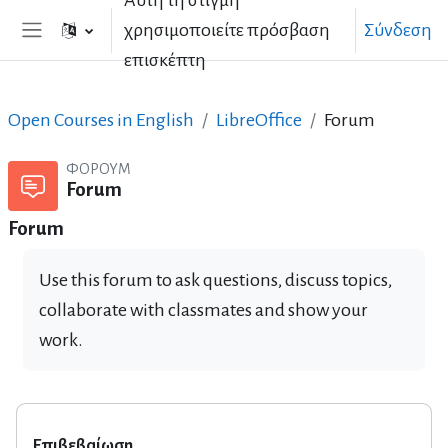
Αυτή τη στιγμή
Μετάβαση στο κεντρικό περιεχόμενο
χρησιμοποιείτε πρόσβαση
Σύνδεση
Πλευρικός πίνακας
επισκέπτη
Open Courses in English
LibreOffice
Forum
ΦΌΡΟΥΜ
Forum
Forum
Use this forum to ask questions, discuss topics,
collaborate with classmates and show your
work.
Επιβεβαίωση