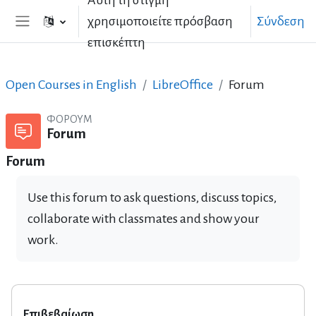
Αυτή τη στιγμή
Μετάβαση στο κεντρικό περιεχόμενο
χρησιμοποιείτε πρόσβαση
Σύνδεση
Πλευρικός πίνακας
επισκέπτη
Open Courses in English
LibreOffice
Forum
ΦΌΡΟΥΜ
Forum
Forum
Use this forum to ask questions, discuss topics,
collaborate with classmates and show your
work.
Επιβεβαίωση