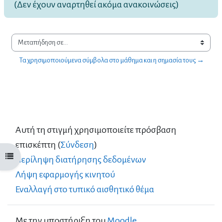
(Δεν έχουν αναρτηθεί ακόμα ανακοινώσεις)
Μεταπήδηση σε...
Τα χρησιμοποιούμενα σύμβολα στο μάθημα και η σημασία τους →
Αυτή τη στιγμή χρησιμοποιείτε πρόσβαση
επισκέπτη (
Σύνδεση
)
Άνοιγμα ευρετηρίου μαθήματος
Περίληψη διατήρησης δεδομένων
Λήψη εφαρμογής κινητού
Εναλλαγή στο τυπικό αισθητικό θέμα
Με την υποστήριξη του
Moodle