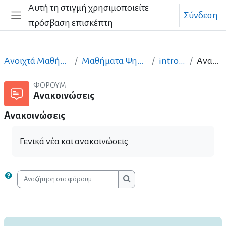
Μετάβαση στο κεντρικό περιεχόμενο
Αυτή τη στιγμή χρησιμοποιείτε
Σύνδεση
πρόσβαση επισκέπτη
Πλευρικός πίνακας
Ανοιχτά Μαθήματα στα Ελληνικά
Μαθήματα Ψηφιακών Δεξιοτήτων
intro-pli-open
Ανακοινώσεις
ΦΌΡΟΥΜ
Ανακοινώσεις
Ανακοινώσεις
Γενικά νέα και ανακοινώσεις
Αναζήτηση στα φόρουμ
Αναζήτηση στα φόρουμ