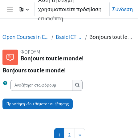
Αυτή τη στιγμή
Μετάβαση στο κεντρικό περιεχόμενο
χρησιμοποιείτε πρόσβαση
Σύνδεση
Πλευρικός πίνακας
επισκέπτη
Open Courses in English
Basic ICT Skills
Bonjours tout le monde!
ΦΌΡΟΥΜ
Bonjours tout le monde!
Bonjours tout le monde!
Αναζήτηση στα φόρουμ
Αναζήτηση στα φόρουμ
Προσθήκη νέου θέματος συζήτησης
Σελίδα 1
Σελίδα 2
Επόμενη σελίδα
1
2
»