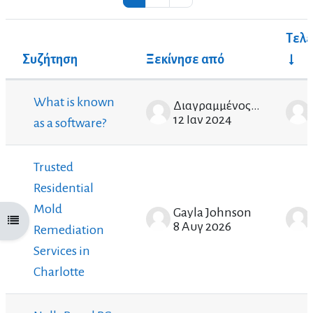
Τελε
Συζήτηση
Ξεκίνησε από
Κατάσταση
Λίστα συζητήσεων. Εμφάνιση 100 από {$a-> to
What is known
Διαγραμμένος χρήστης
12 Ιαν 2024
as a software?
Trusted
Residential
Mold
Gayla Johnson
Άνοιγμα ευρετηρίου μαθήματος
8 Αυγ 2026
Remediation
Services in
Charlotte