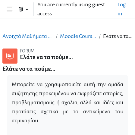
Skip to main content
You are currently using guest
Log
access
in
Side panel
Ανοιχτά Μαθήματα στα Ελληνικά
Moodle Course Creation
Ελάτε να τα πούμε...
FORUM
Ελάτε να τα πούμε...
Ελάτε να τα πούμε...
Μπορείτε να χρησιμοποιείτε αυτή την ομάδα
συζήτησης προκειμένου να εκφράζετε απορίες,
προβληματισμούς ή σχόλια, αλλά και ιδέες και
προτάσεις σχετικά με το αντικείμενο του
σεμιναρίου.