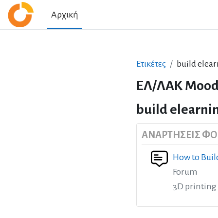
Μετάβαση στο κεντρικό περιεχόμενο
Αρχική
Ετικέτες
build elea
ΕΛ/ΛΑΚ Mood
build elearni
ΑΝΑΡΤΉΣΕΙΣ Φ
How to Buil
Forum
3D printing