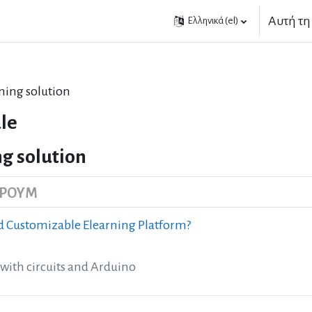
Αυτή τη
Ελληνικά ‎(el)‎
rning solution
le
ng solution
ΌΡΟΥΜ
d Customizable Elearning Platform?
 with circuits and Arduino