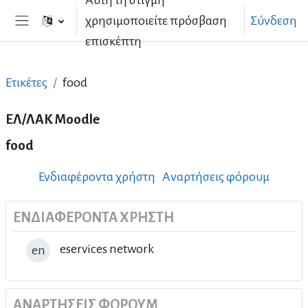
Αυτή τη στιγμή
Μετάβαση στο κεντρικό περιεχόμενο
χρησιμοποιείτε πρόσβαση
Σύνδεση
Πλευρικός πίνακας
επισκέπτη
Ετικέτες
food
ΕΛ/ΛΑΚ Moodle
food
Ενδιαφέροντα χρήστη
Αναρτήσεις φόρουμ
ΕΝΔΙΑΦΈΡΟΝΤΑ ΧΡΉΣΤΗ
eservices network
en
ΑΝΑΡΤΉΣΕΙΣ ΦΌΡΟΥΜ