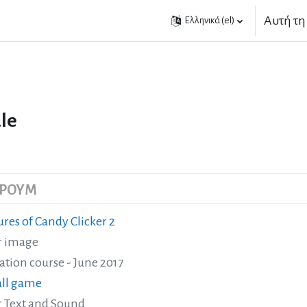
Αυτή τη
Ελληνικά ‎(el)‎
le
ΌΡΟΥΜ
ures of Candy Clicker 2
r image
ation course - June 2017
all game
 Text and Sound