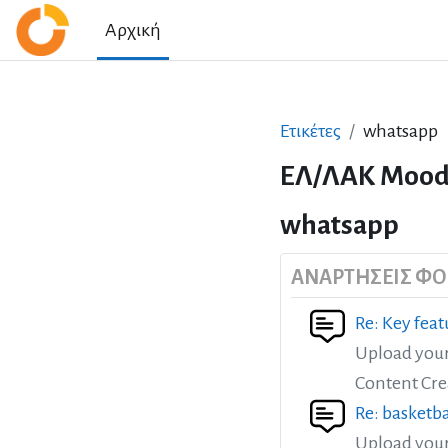
Μετάβαση στο κεντρικό περιεχόμενο
Αρχική
Ετικέτες
whatsapp
ΕΛ/ΛΑΚ Mood
whatsapp
ΑΝΑΡΤΉΣΕΙΣ Φ
Re: Key feat
Upload you
Content Cre
Re: basketb
Upload your