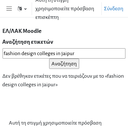
Αυτή τη στιγμή
Μετάβαση στο κεντρικό περιεχόμενο
χρησιμοποιείτε πρόσβαση
Σύνδεση
Πλευρικός πίνακας
επισκέπτη
ΕΛ/ΛΑΚ Moodle
Αναζήτηση ετικετών
Αναζήτηση ετικετών
Δεν βρέθηκαν ετικέτες που να ταιριάζουν με το «fashion
design colleges in jaipur»
Αυτή τη στιγμή χρησιμοποιείτε πρόσβαση