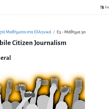
Eng
χτά Μαθήματα στα Ελληνικά
Ε3 - Μάθημα 3ο
ile Citizen Journalism
ic outline
eral