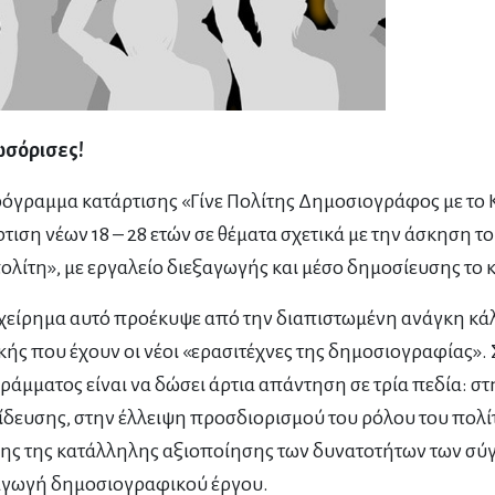
σόρισες!
όγραμμα κατάρτισης «Γίνε Πολίτης Δημοσιογράφος με το Κ
τιση νέων 18 – 28 ετών σε θέματα σχετικά με την άσκηση
ολίτη», με εργαλείο διεξαγωγής και μέσο δημοσίευσης το 
γχείρημα αυτό προέκυψε από την διαπιστωμένη ανάγκη κά
κής που έχουν οι νέοι «ερασιτέχνες της δημοσιογραφίας». 
άμματος είναι να δώσει άρτια απάντηση σε τρία πεδία: σ
ίδευσης, στην έλλειψη προσδιορισμού του ρόλου του πολ
ης της κατάλληλης αξιοποίησης των δυνατοτήτων των σύ
γωγή δημοσιογραφικού έργου.