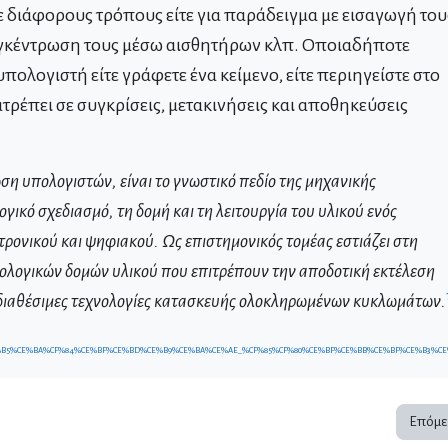
 διάφορους τρόπους είτε για παράδειγμα με εισαγωγή του
υγκέντρωση τους μέσω αισθητήρων κλπ. Οποιαδήποτε
υπολογιστή είτε γράφετε ένα κείμενο, είτε περιηγείστε στο
τρέπει σε συγκρίσεις, μετακινήσεις και αποθηκεύσεις
ση υπολογιστών, είναι το γνωστικό πεδίο της μηχανικής
γικό σχεδιασμό, τη δομή και τη λειτουργία του υλικού ενός
ονικού και ψηφιακού. Ως επιστημονικός τομέας εστιάζει στη
νολογικών δομών υλικού που επιτρέπουν την αποδοτική εκτέλεση
 διαθέσιμες τεχνολογίες κατασκευής ολοκληρωμένων κυκλωμάτων.
%84%CE%B5%CE%BA%CF%84%CE%BF%CE%BD%CE%B9%CE%BA%CE%AE_%CF%85%CF%80%CE%BF%CE%BB%CE%BF%CE%B3%
Επόμε