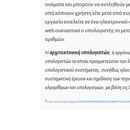
ονόματα και μπορούν να αντληθούν με
από κάποιον χρήστη είτε μετά από σ
εργασία εκτελείτε σε ένα ηλεκτρονικό 
web
ουσιαστικά ο υπολογιστής το μετα
αριθμών.
Η
αρχιτεκτονική υπολογιστών
, ή οργάνω
υπολογιστών το οποίο πραγματεύεται τον λο
υπολογιστικού συστήματος, συνήθως ηλεκτρ
συστηματική έρευνα και σχεδίαση των τεχ
αλγορίθμων και υπολογισμών, με βάση τις
1
https://el.wikipedia.org/wiki/%CE%91%CF%81%CF%87%CE%B9%CF