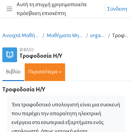
Μετάβαση στο κεντρικό περιεχόμενο
Αυτή τη στιγμή χρησιμοποιείτε
Σύνδεση
πρόσβαση επισκέπτη
Πλευρικός πίνακας
Ανοιχτά Μαθήματα στα Ελληνικά
Μαθήματα Ψηφιακών Δεξιοτήτων
organ-egkat-cs
Τροφοδοσία Η/Υ
ΒΙΒΛΊΟ
Τροφοδοσία Η/Υ
Βιβλίο
Περισσότερα
Τροφοδοσία Η/Υ
Ένα τροφοδοτικό υπολογιστή είναι μια συσκευή
που παρέχει την απαραίτητη ηλεκτρική
ενέργεια στα εσωτερικά εξαρτήματα ενός
υπολογιστή, όπως μητρική κάρτα,