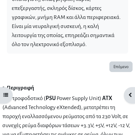
επεξεργαστής, σκληρός δίσκος, κάρτες
γραφικών, μνήμη RAM και άλλα περιφερειακά.
Είναι μία νευραλγική συσκευή, η καλή
λειτουργία της οποίας, επηρεάζει σημαντικά
όλο τον ηλεκτρονικό εξοπλισμό.
Επόμενο
1. Περιγραφή
Άνοιγμα ευρετηρίου μαθήματος
Άνο
Ένα τροφοδοτικό (
PSU
Power Supply Unit)
ΑΤΧ
(Advanced Technology eXtended), μετατρέπει τη
παροχή εναλλασσόμενου ρεύματος από τα 230 Volt, σε
συνεχές ρεύμα διαφόρων τάσεων +3.3V, +5V, +12V, -12 V,
για να εξυπηρετήσει τις ανάγκες σε ρεύμα, όλων των