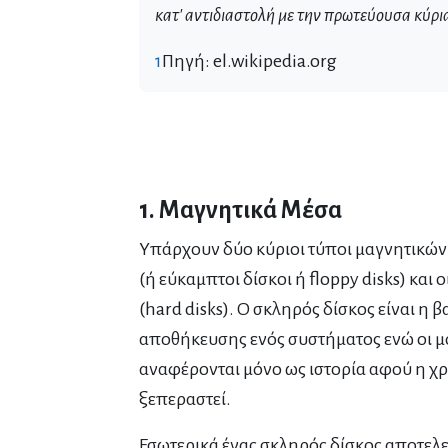
κατ' αντιδιαστολή με την πρωτεύουσα κύρι
1
Πηγή:
el.wikipedia.org
1. Μαγνητικά Μέσα
Υπάρχουν δύο κύριοι τύποι μαγνητικών 
(ή εύκαμπτοι δίσκοι ή floppy disks) και 
(hard disks). Ο σκληρός δίσκος είναι η 
αποθήκευσης ενός συστήματος ενώ οι μ
αναφέρονται μόνο ως ιστορία αφού η χρ
ξεπεραστεί.
Εσωτερικά ένας σκληρός δίσκος αποτελε