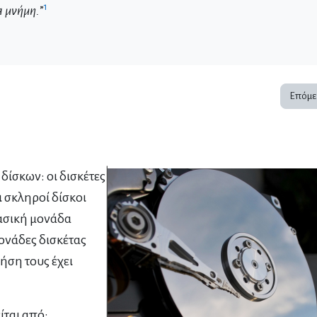
1
α μνήμη.
”
Επόμε
δίσκων: οι δισκέτες
οι σκληροί δίσκοι
βασική μονάδα
ονάδες δισκέτας
ήση τους έχει
ίται από: