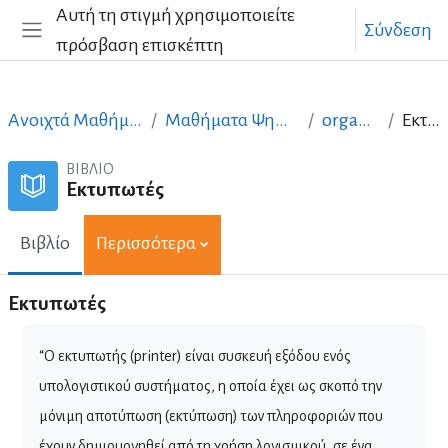
Μετάβαση στο κεντρικό περιεχόμενο
Αυτή τη στιγμή χρησιμοποιείτε
Σύνδεση
πρόσβαση επισκέπτη
Πλευρικός πίνακας
Ανοιχτά Μαθήματα στα Ελληνικά
Μαθήματα Ψηφιακών Δεξιοτήτων
organ-egkat-cs
Εκτυπωτές
ΒΙΒΛΊΟ
Εκτυπωτές
Βιβλίο
Περισσότερα
Εκτυπωτές
“Ο εκτυπωτής (printer) είναι συσκευή εξόδου ενός
υπολογιστικού συστήματος, η οποία έχει ως σκοπό την
μόνιμη αποτύπωση (εκτύπωση) των πληροφοριών που
έχουν δημιουργηθεί από τη χρήση λογισμικού, σε ένα