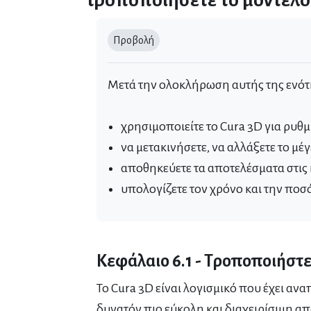
τροποποιήσετε το μοντέλο
Απαιτήσεις ολοκλήρωσης
Προβολή
Μετά την ολοκλήρωση αυτής της ενότη
χρησιμοποιείτε το Cura 3D για ρυθ
να μετακινήσετε, να αλλάξετε το μέ
αποθηκεύετε τα αποτελέσματα στις 
υπολογίζετε τον χρόνο και την ποσό
Κεφάλαιο 6.1 - Τροποποιήστε
Το Cura 3D είναι λογισμικό που έχει ανα
δυνατόν πιο εύκολη και διαχειρίσιμη απ