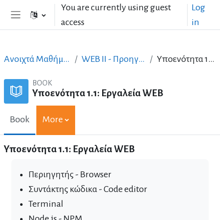
Skip to main content
You are currently using guest
Log
access
in
Side panel
Ανοιχτά Μαθήματα στα Ελληνικά
WEB II - Προηγμένος σχεδιασμός
Υποενότητα 1.1: Εργαλεία WEB
BOOK
Υποενότητα 1.1: Εργαλεία WEB
Book
More
Υποενότητα 1.1: Εργαλεία WEB
Περιηγητής - Browser
Συντάκτης κώδικα - Code editor
Terminal
Node.js -
NPM